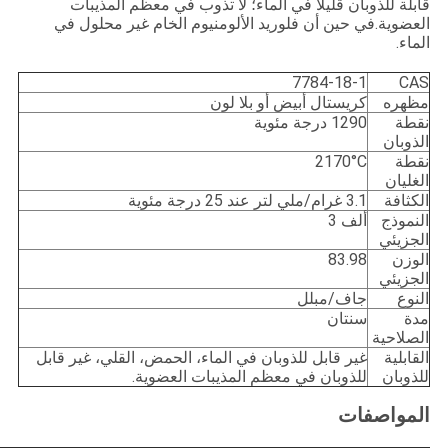
قابلة للذوبان قليلاً في الماء؛ لا تذوب في معظم المذيبات
العضوية.في حين أن فلوريد الألومنيوم الخام غير محلول في
الماء.
7784-18-1
CAS
مظهره
كريستال أبيض أو بلا لون
نقطة
1290 درجة مئوية
الذوبان
نقطة
2170°C
الغليان
الكثافة
3.1 غرام/ملي لتر عند 25 درجة مئوية
النموذج
ألف 3
الجزيئي
الوزن
83.98
الجزيئي
النوع
جاف/مبلل
مدة
سنتان
الصلاحية
القابلية
غير قابل للذوبان في الماء، الحمض، القلي، غير قابل
للذوبان
للذوبان في معظم المذيبات العضوية.
المواصفات