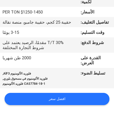
لكمية:
مراقبة
الأسعار:
$1250-1450 PER TON
الجودة
تفاصيل التغليف:
حقيبة 25 كجم، حقيبة جامبو، منصة نقالة
وقت التسليم:
3-15 يومًا
اتصل
شروط الدفع:
30% T/T مقدمًا، الرصيد يعتمد على
بنا
شروط التجارة المختلفة
القدرة على
2000 طن شهريا
أخبار
العرض:
تسليط الضوء:
,
فلوريد الألومنيوم AlF3
القضايا
,
فلوريد الألومنيوم في مسحوق بلوري
CAS7784-18-1 فلوريد الألومنيوم
اطلب
افضل سعر
اقتباس