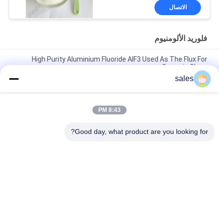
الاتصال
فلوريد الألومنيوم
High Purity Aluminium Fluoride AlF3 Used As The Flux For
Ceramic Glaze
sales
المادة الخام الكيميائية أبيض رملي Alf3 فلوريد الألومنيوم 7784-18-1
لسوائل اللحام في لحام المعادن
8:43 PM
منتج كيميائي أبيض رملي CAS7784-18-1 AlF3 فلوريد الألومنيوم
HBD/LBD للمواد الإلكترونية
Good day, what product are you looking for?
فئات شعبية
جميع
البوتاسيوم الكريوليت
كريوليت الصوديوم
أملاح الفلورايد
فلوريد الألومنيوم