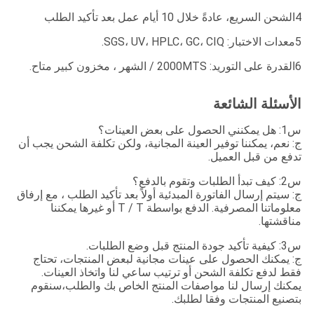
4الشحن السريع، عادةً خلال 10 أيام عمل بعد تأكيد الطلب
5معدات الاختبار: SGS، UV، HPLC، GC، CIQ.
6القدرة على التوريد: 2000MTS / الشهر ، مخزون كبير متاح.
الأسئلة الشائعة
س1: هل يمكنني الحصول على بعض العينات؟
ج: نعم، يمكننا توفير العينة المجانية، ولكن تكلفة الشحن يجب أن
تدفع من قبل العميل.
س2: كيف تبدأ الطلبات وتقوم بالدفع؟
ج: سيتم إرسال الفاتورة المبدئية أولاً بعد تأكيد الطلب ، مع إرفاق
معلوماتنا المصرفية. الدفع بواسطة T / T أو غيرها يمكننا
مناقشتها.
س3: كيفية تأكيد جودة المنتج قبل وضع الطلبات.
ج: يمكنك الحصول على عينات مجانية لبعض المنتجات، تحتاج
فقط لدفع تكلفة الشحن أو ترتيب ساعي لنا واتخاذ العينات.
يمكنك إرسال لنا مواصفات المنتج الخاص بك والطلب،سنقوم
بتصنيع المنتجات وفقا لطلبك.