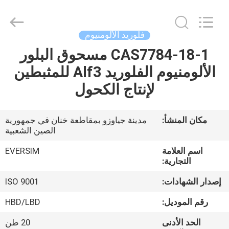
Jiaozuo
Eversim
Imp.&Exp.Co.,Ltd.
All
Rights
فلوريد الألومنيوم
Reserved.
CAS7784-18-1 مسحوق البلور
المنزل
الألومنيوم الفلوريد Alf3 للمثبطين
المنتجات
لإنتاج الكحول
فيديوهات
مكان المنشأ:
مدينة جياوزو بمقاطعة خنان في جمهورية
الصين الشعبية
حولنا
اسم العلامة
EVERSIM
التجارية:
جولة
إصدار الشهادات:
ISO 9001
في
رقم الموديل:
HBD/LBD
المصنع
الحد الأدنى
20 طن