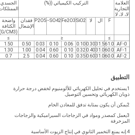
العلامة
التركيب الكيميائي ((%)
الجسدي
التجارية
الممتلكات
لا، لا، لا
F
ال
لا
SiO2
Fe2O3
SO42−
P2O5
فقدان
واضحة
الإشعال
الكثافة
(G/CM3)
≥
≤
≥
1.50
0.50
0.03
0.10
0.06
0.10
0.30
31.5
61.0
AF-0
1.30
1.00
0.04
0.60
0.10
0.32
0.40
31.0
60.0
AF-1
0.7
2.5
0.04
0.60
0.10
0.35
0.60
31.0
60.0
AF-2
التطبيق
1يستخدم في تحليل الكهربائي للألومنيوم لخفض درجة حرارة
ذوبان الكهربائي وتحسين التوصيل.
2يمكن أن يكون بمثابة تدفق للمعادن الخام
3يعمل كمصدر ومواد في الزجاجات السيراميكية والزجاجات
المزخرفة
4.إنه يمنع التخمير الثانوي في إنتاج الزيوت الأساسية