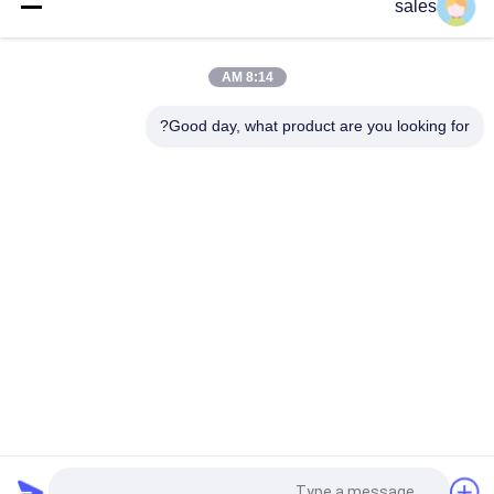
sales
أكثر من 1000 شبكة Cryolite الصوديوم CAS 13775-53-6 الصف
الصناعي
8:14 AM
الوزن الجزيئي 209.94 الصوديوم الكريوليت المركب الكيميائي غير قابل
للذوبان في الماء مثالي لعمليات التصنيع الصناعية
Good day, what product are you looking for?
فئات شعبية
جميع
البوتاسيوم الكريوليت
كريوليت الصوديوم
أملاح الفلورايد
فلوريد الألومنيوم
فحم الكوك البترولي 
كتلة الكربون الانهودية
المكلس
فلوريد الصوديوم 
كتلة الكاثود الكربوني
مسحوق