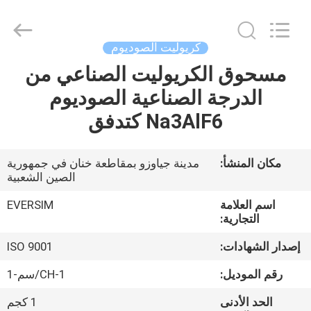
Jiaozuo
Eversim
Imp.&Exp.Co.,Ltd.
All
Rights
كريوليت الصوديوم
Reserved.
مسحوق الكريوليت الصناعي من
المنزل
الدرجة الصناعية الصوديوم
المنتجات
Na3AlF6 كتدفق
فيديوهات
مكان المنشأ:
مدينة جياوزو بمقاطعة خنان في جمهورية
الصين الشعبية
حولنا
اسم العلامة
EVERSIM
التجارية:
جولة
إصدار الشهادات:
ISO 9001
في
رقم الموديل:
CH-1/سم-1
المصنع
الحد الأدنى
1 كجم