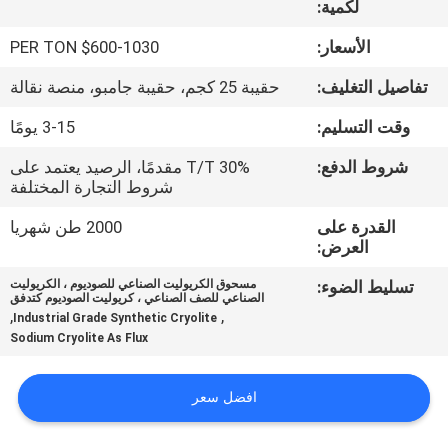
لكمية:
مراقبة
الأسعار:
$600-1030 PER TON
الجودة
تفاصيل التغليف:
حقيبة 25 كجم، حقيبة جامبو، منصة نقالة
وقت التسليم:
3-15 يومًا
اتصل
شروط الدفع:
30% T/T مقدمًا، الرصيد يعتمد على
بنا
شروط التجارة المختلفة
القدرة على
2000 طن شهريا
أخبار
العرض:
تسليط الضوء:
مسحوق الكريوليت الصناعي للصوديوم ، الكريوليت
القضايا
الصناعي للصف الصناعي ، كريوليت الصوديوم كتدفق
,
,
Industrial Grade Synthetic Cryolite
Sodium Cryolite As Flux
اطلب
اقتباس
افضل سعر