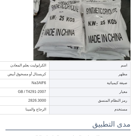
اسم
الكرايوليت بعلم المعادن
مظهر
كريستال أو مسحوق أبيض
صيغة كيميائية
Na3AlF6
معيار
GB / T4291-2007
رمز النظام المنسق
2826.3000
مستخدم
الزجاج والمينا
مدى التطبيق