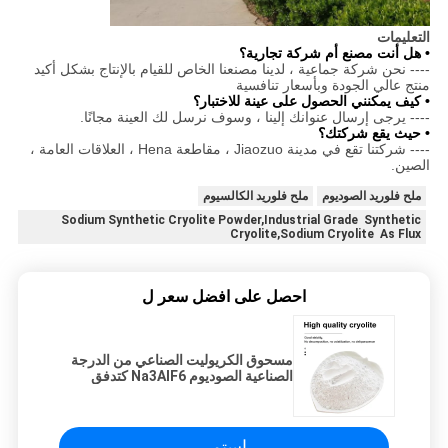
التعليمات
• هل أنت مصنع أم شركة تجارية؟
---- نحن شركة جماعية ، لدينا مصنعنا الخاص للقيام بالإنتاج بشكل أكيد
منتج عالي الجودة وبأسعار تنافسية
• كيف يمكنني الحصول على عينة للاختبار؟
---- يرجى إرسال عنوانك إلينا ، وسوف نرسل لك العينة مجانًا.
• حيث يقع شركتك؟
---- شركتنا تقع في مدينة Jiaozuo ، مقاطعة Hena ، العلاقات العامة ،
الصين.
ملح فلوريد الصوديوم
ملح فلوريد الكالسيوم
Sodium Synthetic Cryolite Powder,Industrial Grade Synthetic
Cryolite,Sodium Cryolite As Flux
احصل على افضل سعر ل
مسحوق الكريوليت الصناعي من الدرجة
الصناعية الصوديوم Na3AlF6 كتدفق
استمر