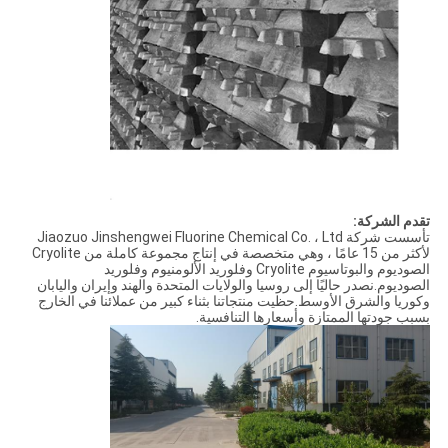
تقدم الشركة:
تأسست شركة Jiaozuo Jinshengwei Fluorine Chemical Co. ، Ltd
لأكثر من 15 عامًا ، وهي متخصصة في إنتاج مجموعة كاملة من Cryolite
الصوديوم والبوتاسيوم Cryolite وفلوريد الألومنيوم وفلوريد
الصوديوم.نصدر حاليًا إلى روسيا والولايات المتحدة والهند وإيران واليابان
وكوريا والشرق الأوسط.حظيت منتجاتنا بثناء كبير من عملائنا في الخارج
بسبب جودتها الممتازة وأسعارها التنافسية.