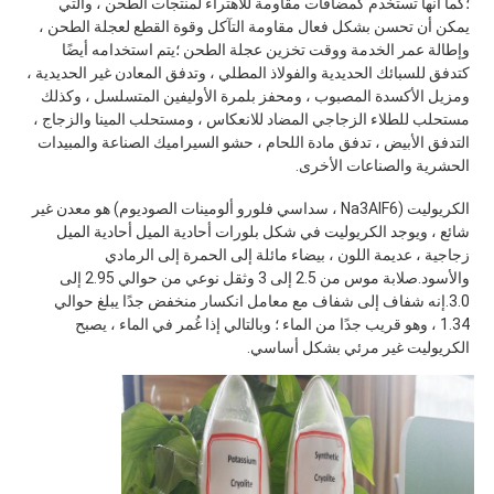
؛كما أنها تستخدم كمضافات مقاومة للاهتراء لمنتجات الطحن ، والتي 
يمكن أن تحسن بشكل فعال مقاومة التآكل وقوة القطع لعجلة الطحن ، 
وإطالة عمر الخدمة ووقت تخزين عجلة الطحن ؛يتم استخدامه أيضًا 
كتدفق للسبائك الحديدية والفولاذ المطلي ، وتدفق المعادن غير الحديدية ، 
ومزيل الأكسدة المصبوب ، ومحفز بلمرة الأوليفين المتسلسل ، وكذلك 
مستحلب للطلاء الزجاجي المضاد للانعكاس ، ومستحلب المينا والزجاج ، 
التدفق الأبيض ، تدفق مادة اللحام ، حشو السيراميك الصناعة والمبيدات 
الحشرية والصناعات الأخرى.
الكريوليت (Na3AlF6 ، سداسي فلورو ألومينات الصوديوم) هو معدن غير 
شائع ، ويوجد الكريوليت في شكل بلورات أحادية الميل أحادية الميل 
زجاجية ، عديمة اللون ، بيضاء مائلة إلى الحمرة إلى الرمادي 
والأسود.صلابة موس من 2.5 إلى 3 وثقل نوعي من حوالي 2.95 إلى 
3.0.إنه شفاف إلى شفاف مع معامل انكسار منخفض جدًا يبلغ حوالي 
1.34 ، وهو قريب جدًا من الماء ؛ وبالتالي إذا غُمر في الماء ، يصبح 
الكريوليت غير مرئي بشكل أساسي.