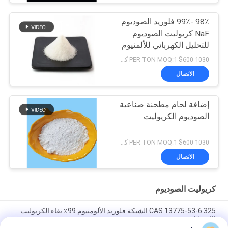
98٪ -99٪ فلوريد الصوديوم
NaF كريوليت الصوديوم
للتحليل الكهربائي للألمنيوم
$600-1030 PER TON MOQ:1 كجم
الاتصال
إضافة لحام مطحنة صناعية
الصوديوم الكريوليت
$600-1030 PER TON MOQ:1 كجم
الاتصال
كريوليت الصوديوم
CAS 13775-53-6 325 الشبكة فلوريد الألومنيوم 99٪ نقاء الكريوليت
الاصطناعي