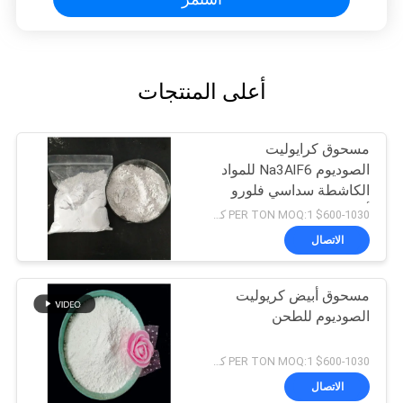
أعلى المنتجات
مسحوق كرايوليت
الصوديوم Na3AlF6 للمواد
الكاشطة سداسي فلورو
ألومينات الصوديوم
$600-1030 PER TON MOQ:1 كجم
الاتصال
مسحوق أبيض كريوليت
الصوديوم للطحن
$600-1030 PER TON MOQ:1 كجم
الاتصال