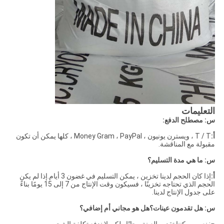
التعليمات
س: مصطلح الدفع:
أ:
T / T ، ويسترن يونيون ، Money Gram ، PayPal ، كلها يمكن أن تكون
مقبولة مع المناقشة.
س: ما هي مدة التسليم؟
أ:
إذا كان الحجم لدينا تخزين ، يمكن التسليم في غضون 3 أيام.إذا لم يكن
الحجم الذي تحتاجه تخزينًا ، فسيكون وقت الإنتاج من 7 إلى 15 يومًا بناءً
على جدول الإنتاج لدينا.
س: هل تقدمون عينات؟هل هو مجاني أم إضافي؟