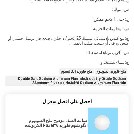
ج: نعم ، يمكننا تقديم العينة مجانًا ولكن لا ندفع تكلفة الشحن.
س: موك:
ج: حتى 1 كجم ممكن!
س: معلومات الحزمة:
ج: مع كيس بلاستيكي سميك 25 كجم / داخلي ، ضعه في برميل خشبي أو
كيس ورقي أو حسب طلب العميل.
س: أقرب ميناء لمصنعنا:
ج: ميناء تشينغداو
ملح فلوريد الصوديوم
ملح فلوريد الكالسيوم
Double Salt Sodium Aluminum Fluoride,Industry Grade Sodium
Aluminum Fluoride,Na3alf6 Sodium Aluminum Fluoride
احصل على افضل سعر ل
صناعة الصف مزدوج ملح الصوديوم
الألومنيوم فلوريد Na3alf6 الكريوليت
الاصطناعية