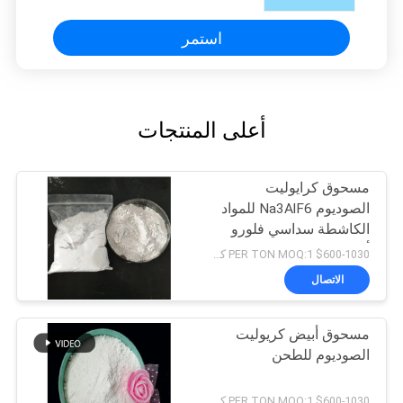
استمر
أعلى المنتجات
مسحوق كرايوليت
الصوديوم Na3AlF6 للمواد
الكاشطة سداسي فلورو
ألومينات الصوديوم
$600-1030 PER TON MOQ:1 كجم
الاتصال
مسحوق أبيض كريوليت
الصوديوم للطحن
$600-1030 PER TON MOQ:1 كجم