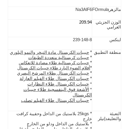
م
الزهر
Ormula
F
Na3AlF6
الوزن الجزيئي
209.94
الغرامي
اينكس
239-148-8
*
منطقة التطبيق
حبيبات الكريستال مادة التبخر والنمو البلوري
*
حبيبات كريستالية متعددة الطبقات
*
حبيبات كريستالية طلاء مضادة للانعكاس
*
أفلام الضوء البارد طلاء حبيبات الكريستال
*
حبيبات الكريستال بطلاء المرشح البصري
*
حبيبات الكريستال طلاء الفيلم العازلة
حبيبات الكريستال طلاء النظارات
*
الأشعة فوق البنفسجية طلاء حبيبات
*
الكريستال
حبيبات الكريستال طلاء الفيلم تصلب
*
*
التعبئة
25kgs بلاستيك من الداخل وحقيبة كرافت
والتغليف
د
إتيلز
خارج
*
بلاستيك من الداخل ودلو من الخارج
*