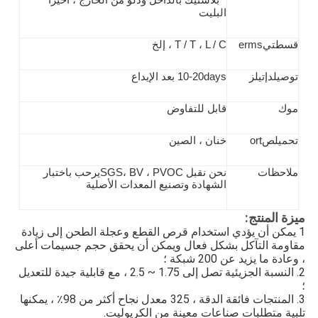
بلاستيك بالداخل ودلو من الخارج ، أخيرًا
البليت
قسط
تي
erms
L / C ، إلخ
T / T ،
توصيل
د
إتيلز
10-20days بعد الإيداع
موك
قابل للتفاوض
تحميل
ص
ort
خنان ، الصين
ملاحظات
نحن نقبل SGS
، BV ، PVOC
يرحب باختبار
الشهادة وتصنيع المعدات الأصلية
ميزة المنتج:
1 يمكن أن يؤدي استخدام قرص القطع وعجلة الطحن إلى زيادة
مقاومة التآكل بشكل فعال ويمكن أن يحقق حجم جسيمات أعلى
، وعادة ما يزيد عن 200 شبكة ؛
2. النسبة الجزيئية تصل إلى 1.75 ~ 2.5 ، مع قابلية جيدة للتعديل
؛
3. المنتجات فائقة الدقة ، 325 معدل نجاح أكثر من 98٪ ، يمكنها
تلبية متطلبات صناعات معينة من الكريوليت.