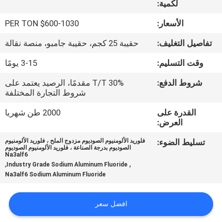
لكمية:
مراقبة
الأسعار:
$600-1030 PER TON
الجودة
تفاصيل التغليف:
حقيبة 25 كجم، حقيبة جامبو، منصة نقالة
وقت التسليم:
3-15 يومًا
اتصل
شروط الدفع:
30% T/T مقدمًا، الرصيد يعتمد على
بنا
شروط التجارة المختلفة
القدرة على
2000 طن شهريا
أخبار
العرض:
تسليط الضوء:
فلوريد الألومنيوم الصوديوم مزدوج الملح ، فلوريد الألومنيوم
القضايا
الصوديوم بدرجة الصناعة ، فلوريد الألومنيوم الصوديوم
Na3alf6
,
,
Industry Grade Sodium Aluminum Fluoride
Na3alf6 Sodium Aluminum Fluoride
اطلب
اقتباس
افضل سعر