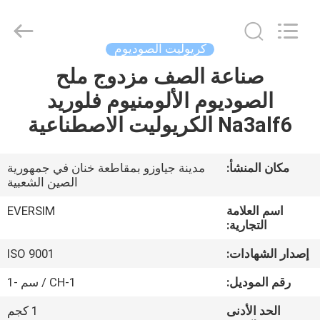
Jiaozuo
Eversim
Imp.&Exp.Co.,Ltd.
All
Rights
كريوليت الصوديوم
Reserved.
صناعة الصف مزدوج ملح
المنزل
الصوديوم الألومنيوم فلوريد
المنتجات
Na3alf6 الكريوليت الاصطناعية
فيديوهات
مكان المنشأ:
مدينة جياوزو بمقاطعة خنان في جمهورية
الصين الشعبية
حولنا
اسم العلامة
EVERSIM
التجارية:
جولة
إصدار الشهادات:
ISO 9001
في
رقم الموديل:
CH-1 / سم -1
المصنع
الحد الأدنى
1 كجم