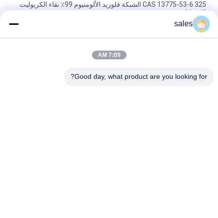
CAS 13775-53-6 325 الشبكة فلوريد الألومنيوم 99٪ نقاء الكريوليت
الاصطناعي
sales
أكثر من 1000 شبكة Cryolite الصوديوم CAS 13775-53-6 الصف
الصناعي
7:09 AM
الوزن الجزيئي 209.94 الصوديوم الكريوليت المركب الكيميائي غير قابل
للذوبان في الماء مثالي لعمليات التصنيع الصناعية
Good day, what product are you looking for?
فئات شعبية
جميع
البوتاسيوم الكريوليت
كريوليت الصوديوم
أملاح الفلورايد
فلوريد الألومنيوم
فحم الكوك البترولي 
كتلة الكربون الانهودية
المكلس
فلوريد الصوديوم 
كتلة الكاثود الكربوني