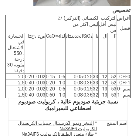
تخصيص
أغراض
التركيب الكيميائي (التركيز) /٪
ليس أقل
ليس اكثر من
فصل
من
F
ال
نا
SiO
الحديد
ا
لذا
=
CaO
ص
ا
ح
ا
الخسارة
2
5
2
4
3
2
2
في
الاشتعال
، 550
درجة
مئوية 30
دقيقة
2.0
0.20
0.02
0.15
0.6
0.05
0.25
33
12
52
CH-0
2.5
0.40
0.03
0.20
1.0
0.08
0.36
33
12
52
CH-1
سم -0
53
13
32
0.25
0.05
0.6
0.20
0.02
0.20
2.0
سم -1
53
13
32
0.36
0.08
1.0
0.60
0.03
0.40
2.5
نسبة جزيئية صوديوم عالية ، كريوليت صوديوم
اصطناعي للسيراميك
*
اسم المنتج
التبخر ونمو الكريستال حبيبات الكريستال
الكريوليت Na3AlF6
*
طلاء متعدد الطبقات
الكريوليت Na3AlF6