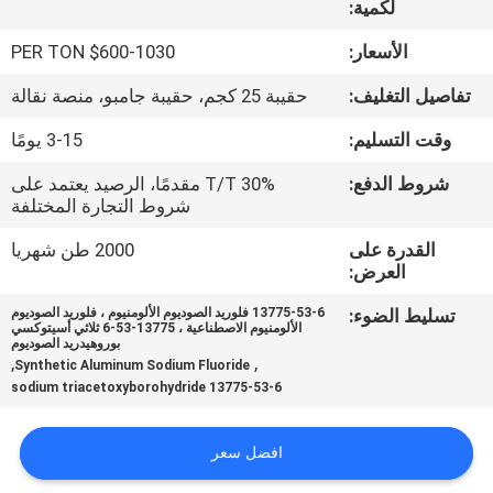
لكمية:
مراقبة
الأسعار:
$600-1030 PER TON
الجودة
تفاصيل التغليف:
حقيبة 25 كجم، حقيبة جامبو، منصة نقالة
وقت التسليم:
3-15 يومًا
اتصل
شروط الدفع:
30% T/T مقدمًا، الرصيد يعتمد على
بنا
شروط التجارة المختلفة
القدرة على
2000 طن شهريا
أخبار
العرض:
تسليط الضوء:
13775-53-6 فلوريد الصوديوم الألومنيوم ، فلوريد الصوديوم
القضايا
الألومنيوم الاصطناعية ، 13775-53-6 ثلاثي أسيتوكسي
بوروهيدريد الصوديوم
,
,
Synthetic Aluminum Sodium Fluoride
13775-53-6 sodium triacetoxyborohydride
اطلب
اقتباس
افضل سعر