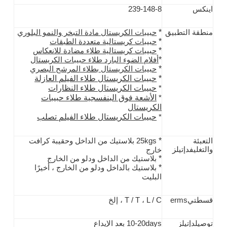
اينكس
239-148-8
*
منطقة التطبيق
حبيبات الكريستال مادة التبخر والنمو البلوري
*
حبيبات كريستالية متعددة الطبقات
*
حبيبات كريستالية طلاء مضادة للانعكاس
*
أفلام الضوء البارد طلاء حبيبات الكريستال
*
حبيبات الكريستال بطلاء المرشح البصري
*
حبيبات الكريستال طلاء الفيلم العازلة
حبيبات الكريستال طلاء النظارات
*
الأشعة فوق البنفسجية طلاء حبيبات
*
الكريستال
حبيبات الكريستال طلاء الفيلم تصلب
*
*
التعبئة
25kgs بلاستيك من الداخل وحقيبة كرافت
والتغليف
د
إتيلز
خارج
*
بلاستيك من الداخل ودلو من الخارج
*
بلاستيك بالداخل ودلو من الخارج ، أخيرًا
البليت
قسط
تي
erms
L / C ، إلخ
T / T ،
توصيل
د
إتيلز
10-20days بعد الإيداع