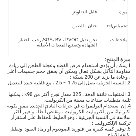
موك
قابل للتفاوض
تحميل
ص
ort
خنان ، الصين
ملاحظات
نحن نقبل SGS
، BV ، PVOC
يرحب باختبار
الشهادة وتصنيع المعدات الأصلية
ميزة المنتج:
1 يمكن أن يؤدي استخدام قرص القطع وعجلة الطحن إلى زيادة
مقاومة التآكل بشكل فعال ويمكن أن يحقق حجم جسيمات أعلى
، وعادة ما يزيد عن 200 شبكة ؛
2. النسبة الجزيئية تصل إلى 1.75 ~ 2.5 ، مع قابلية جيدة للتعديل
؛
3. المنتجات فائقة الدقة ، 325 معدل نجاح أكثر من 98٪ ، يمكنها
تلبية متطلبات صناعات معينة من الكريوليت.
4. إن استخدام البوليمرات في خزانات البادئ الجديدة يتميز بكونه
أكثر ثباتًا من إلكتروليت الكريوليت ، وتقلص أبطأ ، وتغيير أكثر
سلاسة في النسبة الجزيئية ، وهو الخليط للحفاظ على استقرار
تركيبة الإلكتروليت ؛
5. توفير كمية كبيرة من فلوريد الصوديوم أو رماد الصودا وتقليل
تكلفة الإنتاج