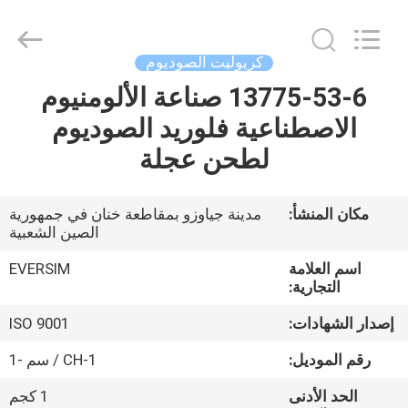
Jiaozuo
Eversim
Imp.&Exp.Co.,Ltd.
All
Rights
كريوليت الصوديوم
Reserved.
13775-53-6 صناعة الألومنيوم
المنزل
الاصطناعية فلوريد الصوديوم
المنتجات
لطحن عجلة
فيديوهات
مكان المنشأ:
مدينة جياوزو بمقاطعة خنان في جمهورية
الصين الشعبية
حولنا
اسم العلامة
EVERSIM
التجارية:
جولة
إصدار الشهادات:
ISO 9001
في
رقم الموديل:
CH-1 / سم -1
المصنع
الحد الأدنى
1 كجم