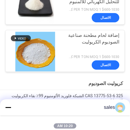
للتحليل الكهربائي للألمنيوم
$600-1030 PER TON MOQ:1 كجم
الاتصال
إضافة لحام مطحنة صناعية
الصوديوم الكريوليت
$600-1030 PER TON MOQ:1 كجم
الاتصال
كريوليت الصوديوم
CAS 13775-53-6 325 الشبكة فلوريد الألومنيوم 99٪ نقاء الكريوليت
الاصطناعي
sales
أكثر من 1000 شبكة Cryolite الصوديوم CAS 13775-53-6 الصف
الصناعي
10:20 AM
الوزن الجزيئي 209.94 الصوديوم الكريوليت المركب الكيميائي غير قابل