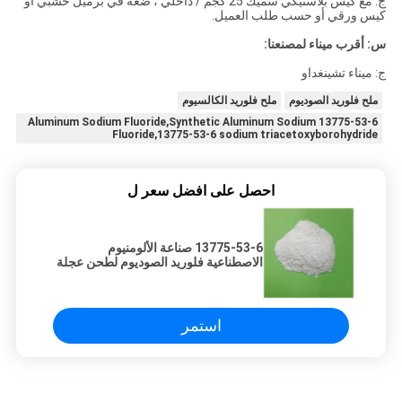
ج: مع كيس بلاستيكي سميك 25 كجم / داخلي ، ضعه في برميل خشبي أو
كيس ورقي أو حسب طلب العميل.
س: أقرب ميناء لمصنعنا:
ج: ميناء تشينغداو
ملح فلوريد الصوديوم
ملح فلوريد الكالسيوم
13775-53-6 Aluminum Sodium Fluoride,Synthetic Aluminum Sodium
Fluoride,13775-53-6 sodium triacetoxyborohydride
احصل على افضل سعر ل
13775-53-6 صناعة الألومنيوم
الاصطناعية فلوريد الصوديوم لطحن عجلة
استمر