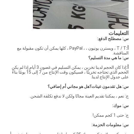
التعليمات
س: مصطلح الدفع:
أ:
T / T ، ويسترن يونيون ، ، PayPal ، كلها يمكن أن تكون مقبولة مع
المناقشة.
س: ما هي مدة التسليم؟
أ:
إذا كان الحجم لدينا تخزين ، يمكن التسليم في غضون 3 أيام.إذا لم يكن
الحجم الذي تحتاجه تخزينًا ، فسيكون وقت الإنتاج من 7 إلى 15 يومًا بناءً
على جدول الإنتاج لدينا.
س: هل تقدمون عينات؟هل هو مجاني أم إضافي؟
ج: نعم ، يمكننا تقديم العينة مجانًا ولكن لا ندفع تكلفة الشحن.
س: موك:
ج: حتى 1 كجم ممكن!
س: معلومات الحزمة: