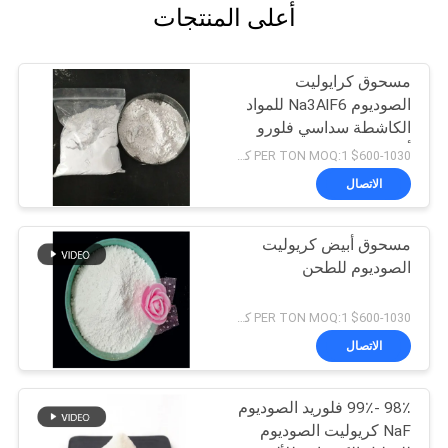
أعلى المنتجات
مسحوق كرايوليت
الصوديوم Na3AlF6 للمواد
الكاشطة سداسي فلورو
ألومينات الصوديوم
$600-1030 PER TON MOQ:1 كجم
الاتصال
مسحوق أبيض كريوليت
الصوديوم للطحن
$600-1030 PER TON MOQ:1 كجم
الاتصال
98٪ -99٪ فلوريد الصوديوم
NaF كريوليت الصوديوم