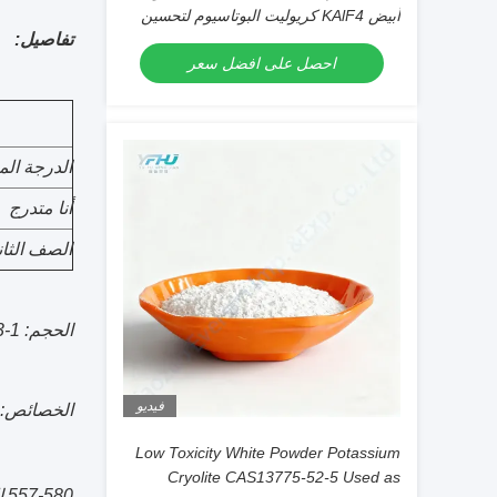
أبيض KAlF4 كريوليت البوتاسيوم لتحسين
تفاصيل:
طلاءات المعادن
احصل على افضل سعر
الدرجة الم
أنا متدرج
الصف الثا
الحجم: 1-3 مم ، 20 ، 40 ، 100 ، 200 و 325 شبكة
فيديو
الخصائص: م
Low Toxicity White Powder Potassium
Cryolite CAS13775-52-5 Used as
557-580.الذوبان في 1000 جم ماء: 0.08 جم عند 0 ؛1.42 جم في 25 ؛4.58 جم عند 100