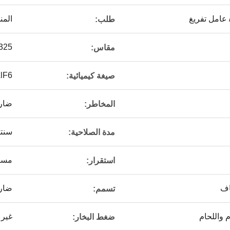
 عامل تفريغ
المن
طلب:
20-325 شبكة 
مقاس:
lF6
صيغة كيميائية:
ضار 
المخاطر:
سنت
مدة الصلاحية:
مست
استقرار:
اف
ضارة
تسمم:
 واللحام
غير 
ضغط البخار: