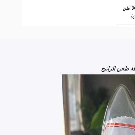
3000 طن
ا
لة طحن الراتنج