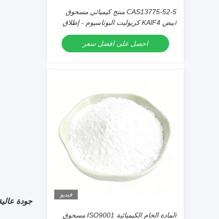
CAS13775-52-5 منتج كيميائي مسحوق
أبيض KAlF4 كريوليت البوتاسيوم - إطلاق
العنان للإمكانات في الصناعات الكيميائية
احصل على افضل سعر
فيديو
جودة عالية سع
المادة الخام الكيميائية ISO9001 مسحوق