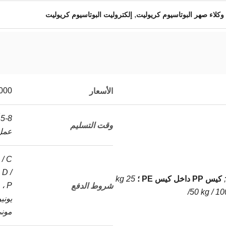
,
وكلاء صهر البوتاسيوم كريوليت
إلكتروليت البوتاسيوم كريوليت
0/MT
الأسعار
8
وقت التسليم
عمل
 / C
، D /
كيس PP داخل كيس PE ؛
25 kg
P 
شروط الدفع
/50 kg / 10
يوني
موني