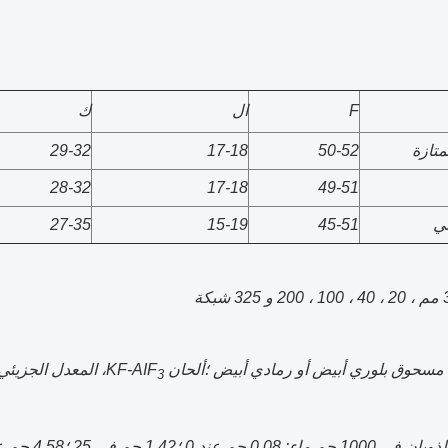
F
ال
ك
متازة
50-52
17-18
29-32
28-32
17-18
49-51
ني
45-51
15-19
27-35
سحوق بلوري أبيض أو رمادي أبيض ؛ألحان KF-AIF
، المعدل الجزيئي بالقرب من
3