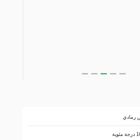
 رمادي
مئوية