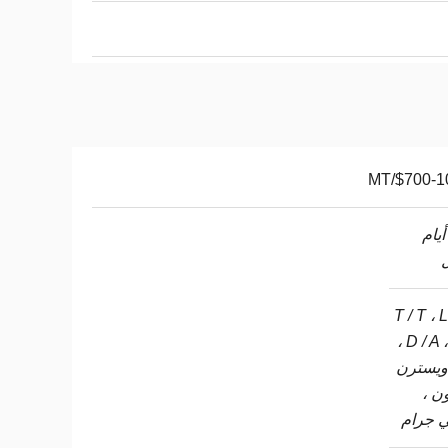
$700-100
5- أيام
T / T ، L
، D / A 
، ويسترن
ون ،
 جرام