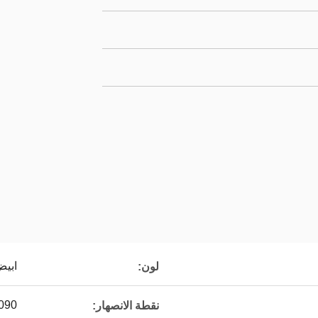
ابيض
لون:
1090 درجة 
نقطة الانصهار: