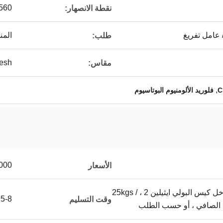
560
نقطة الانصهار:
 عامل تفريغ
المن
طلب:
25mesh
مقاس:
,
فلوريد الألومنيوم البوتاسيوم
0/MT
الأسعار
1 ، كيس بولي بروبلين داخل كيس البولي ايثيلين 2 ، 25kgs /
5-8 عمل يوم
وقت التسليم