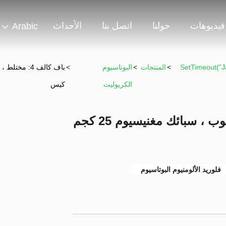
فيديوهات
حولنا
اتصل بنا
الأحداث
Arabic
302 SetTimeout
>
المنتجات
>
البوتاسيوم
>
الكريوليت
كيس
باف كالف 4: مختلط ، زجاج مصبوب ، سبائك مغنيسيوم 25 كجم
فلوريد الألومنيوم البوتاسيوم