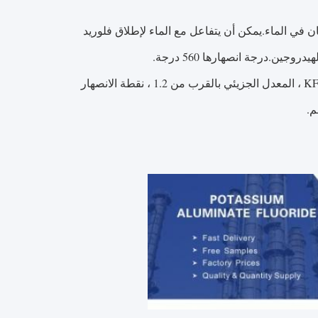
فلوريد الألومنيوم البوتاسيوم عبارة عن مسحوق أبيض أو رمادي فاتح ، قليل الذوبان في الماء.يمكن أن يتفاعل مع الماء لإطلاق فلوريد 
ن.درجة انصهارها 560 درجة.
يمكن أن يكون الحجم: 1-3 مم ، 20 ، 40 ، 100 ، 200 و 325 شبكة.يتكون من KF-AlF3 ، المعدل الجزيئي بالقرب من 1.2 ، نقطة الانصهار 