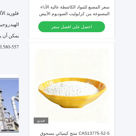
سعر المصنع للمواد الكاشطة عالية الأداء
المصنوعة من كرايوليت الصوديوم الأبيض
النقي للإنتاج الصناعي
الهيدروجين
احصل على افضل سعر
557-580.الذوبان في 1000 جم ماء: عند 0: 0.8 جم ؛عند 25: 1.42 جم ، 100: 4.58 جم.
فيديو
CAS13775-52-5 منتج كيميائي مسحوق