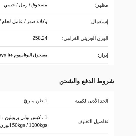
مسحوق / رمل / حبيبي
مظهر:
وكلاء صهر / عامل لحام /
إستعمال:
258.24
الوزن الجزيئي الغرامي:
إبراز:
مسحوق البوتاسيوم Cryolite
شروط الدفع والشحن
1 طن متريّ
الحد الأدنى لكمية
تفاصيل التغليف
50kgs / 1000kgs الوزن الصافي ، أو حسب الطلب