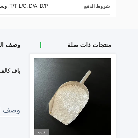
T/T, L/C, D/A, D/P, ويسترن يونيون, MoneyGram
شروط الدفع
وصف الم
منتجات ذات صلة
باف كالف 4 K3Alf6 كريوليت البوتاسيوم / فلوريد البوتاسيوم / فلوريد الألومنيوم 
وصف ال
فيديو