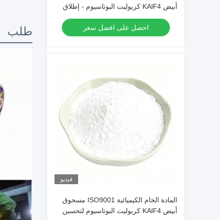
أبيض KAlF4 كريوليت البوتاسيوم - إطلاق
العنان للإمكانات في الصناعات الكيميائية
احصل على افضل سعر
طلب
فيديو
المادة الخام الكيميائية ISO9001 مسحوق
أبيض KAlF4 كريوليت البوتاسيوم لتحسين