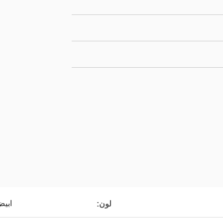
ابيض
لون: