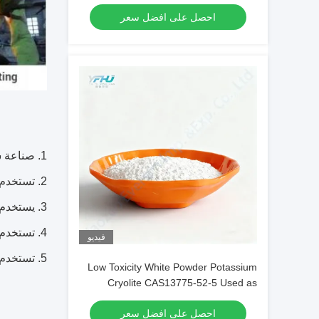
طلاءات المعادن
احصل على افضل سعر
1. صناعة سبائك الألومنيوم (درجة انصهار 550 درجة) ، سبائك الألومنيوم وسبائك المغنيسيوم.
2. تستخدم في صب الزجاج المتقدم ، إلخ
3. يستخدم للمبيدات الحشرية
4. تستخدم لمينا واقية من الشمس
فيديو
5. تستخدم للنحاس
Low Toxicity White Powder Potassium
Cryolite CAS13775-52-5 Used as
Brazing Fluxes for Copper
احصل على افضل سعر