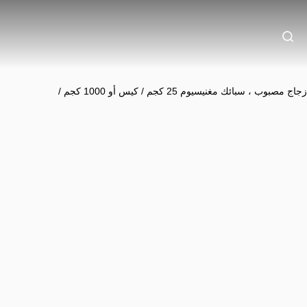
باف كالف 4: مختلط ، زجاج مصبوب ، سبائك مغنيسيوم 25 كجم / كيس أو 1000 كجم /