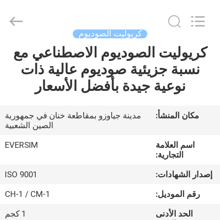
Jiaozuo
Eversim
Imp.&Exp.Co.,Ltd.
All
Rights
كريوليت الصوديوم
Reserved.
كريوليت الصوديوم الاصطناعي مع
المنزل
نسبة جزيئية صوديوم عالية ذات
المنتجات
نوعية جيدة بأفضل الأسعار
فيديوهات
مكان المنشأ:
مدينة جياوزو بمقاطعة خنان في جمهورية
الصين الشعبية
حولنا
اسم العلامة
EVERSIM
التجارية:
جولة
إصدار الشهادات:
ISO 9001
في
رقم الموديل:
CH-1 / CM-1
المصنع
الحد الأدنى
1 كجم