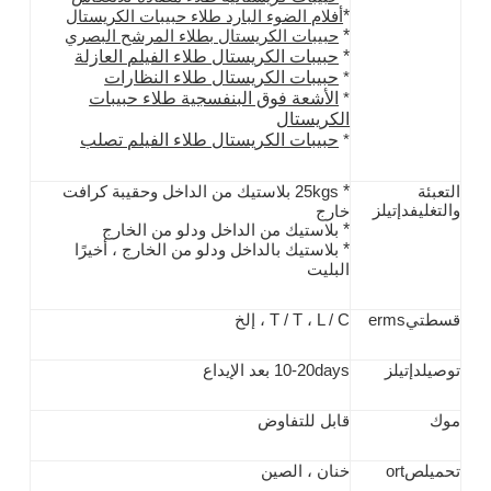
*
أفلام الضوء البارد طلاء حبيبات الكريستال
*
حبيبات الكريستال بطلاء المرشح البصري
*
حبيبات الكريستال طلاء الفيلم العازلة
حبيبات الكريستال طلاء النظارات
*
الأشعة فوق البنفسجية طلاء حبيبات
*
الكريستال
حبيبات الكريستال طلاء الفيلم تصلب
*
*
التعبئة
25kgs بلاستيك من الداخل وحقيبة كرافت
والتغليف
د
إتيلز
خارج
*
بلاستيك من الداخل ودلو من الخارج
*
بلاستيك بالداخل ودلو من الخارج ، أخيرًا
البليت
قسط
تي
erms
L / C ، إلخ
T / T ،
توصيل
د
إتيلز
10-20days بعد الإيداع
موك
قابل للتفاوض
تحميل
ص
ort
خنان ، الصين