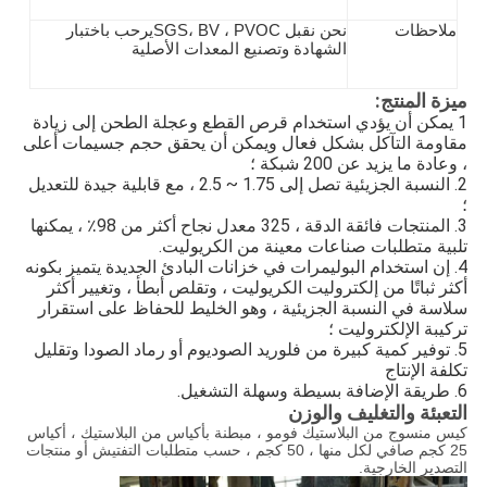
ملاحظات
نحن نقبل SGS
، BV ، PVOC
يرحب باختبار
الشهادة وتصنيع المعدات الأصلية
ميزة المنتج:
1 يمكن أن يؤدي استخدام قرص القطع وعجلة الطحن إلى زيادة
مقاومة التآكل بشكل فعال ويمكن أن يحقق حجم جسيمات أعلى
، وعادة ما يزيد عن 200 شبكة ؛
2. النسبة الجزيئية تصل إلى 1.75 ~ 2.5 ، مع قابلية جيدة للتعديل
؛
3. المنتجات فائقة الدقة ، 325 معدل نجاح أكثر من 98٪ ، يمكنها
تلبية متطلبات صناعات معينة من الكريوليت.
4. إن استخدام البوليمرات في خزانات البادئ الجديدة يتميز بكونه
أكثر ثباتًا من إلكتروليت الكريوليت ، وتقلص أبطأ ، وتغيير أكثر
سلاسة في النسبة الجزيئية ، وهو الخليط للحفاظ على استقرار
تركيبة الإلكتروليت ؛
5. توفير كمية كبيرة من فلوريد الصوديوم أو رماد الصودا وتقليل
تكلفة الإنتاج
6. طريقة الإضافة بسيطة وسهلة التشغيل.
التعبئة والتغليف والوزن
كيس منسوج من البلاستيك فومو ، مبطنة بأكياس من البلاستيك ، أكياس
25 كجم صافي لكل منها ، 50 كجم ، حسب متطلبات التفتيش أو منتجات
التصدير الخارجية.