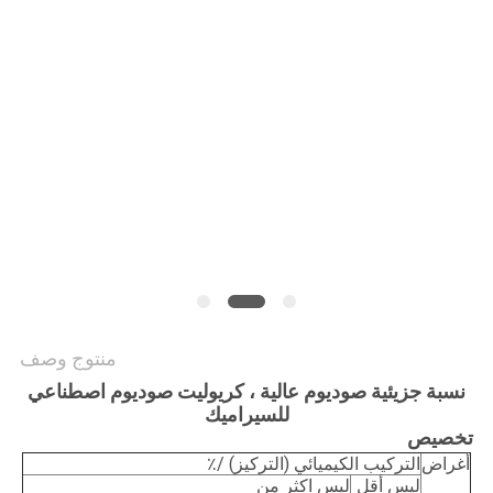
خريطة
الموقع
سياسة
الخصوصية
منتوج وصف
نسبة جزيئية صوديوم عالية ، كريوليت صوديوم اصطناعي
للسيراميك
تخصيص
أغراض
التركيب الكيميائي (التركيز) /٪
ليس أقل
ليس اكثر من