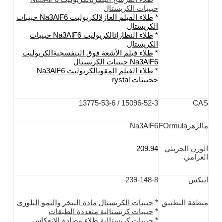
حبيبات الكريستال
*
طلاء الفيلم العازل
الكريوليت Na3AlF6
حبيبات
الكريستال
*
طلاء النظارات
الكريوليت Na3AlF6
حبيبات
الكريستال
*
طلاء فيلم الأشعة فوق البنفسجية
الكريوليت
Na3AlF6
حبيبات الكريستال
*
طلاء الفيلم المقوى
الكريوليت Na3AlF6
ج
حبيبات rystal
15096-52-3 / 13775-53-6
CAS
م
الزهر
Ormula
F
Na3AlF6
الوزن الجزيئي
209.94
الغرامي
اينكس
239-148-8
*
منطقة التطبيق
حبيبات الكريستال مادة التبخر والنمو البلوري
*
حبيبات كريستالية متعددة الطبقات
*
حبيبات كريستالية طلاء مضادة للانعكاس