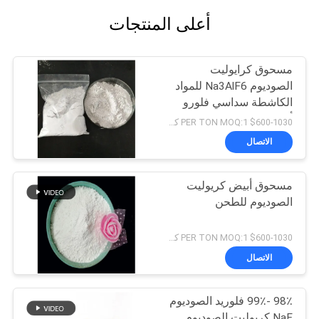
أعلى المنتجات
مسحوق كرايوليت
الصوديوم Na3AlF6 للمواد
الكاشطة سداسي فلورو
ألومينات الصوديوم
$600-1030 PER TON MOQ:1 كجم
الاتصال
مسحوق أبيض كريوليت
الصوديوم للطحن
$600-1030 PER TON MOQ:1 كجم
الاتصال
98٪ -99٪ فلوريد الصوديوم
NaF كريوليت الصوديوم