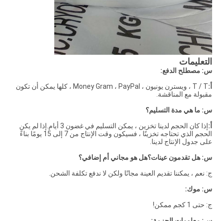
التعليمات
س: مصطلح الدفع:
أ:
T / T ، ويسترن يونيون ، Money Gram ، PayPal ، كلها يمكن أن تكون
مقبولة مع المناقشة.
س: ما هي مدة التسليم؟
أ:
إذا كان الحجم لدينا تخزين ، يمكن التسليم في غضون 3 أيام.إذا لم يكن
الحجم الذي تحتاجه تخزينًا ، فسيكون وقت الإنتاج من 7 إلى 15 يومًا بناءً
على جدول الإنتاج لدينا.
س: هل تقدمون عينات؟هل هو مجاني أم إضافي؟
ج: نعم ، يمكننا تقديم العينة مجانًا ولكن لا ندفع تكلفة الشحن.
س: موك:
ج: حتى 1 كجم ممكن!
س: معلومات الحزمة: