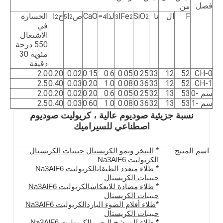
فصل
من
F
ال
نا
SiO
Fe
ا
لذا
=
CaO
ص
ا
ح
ا
الخسارة
2
5
2
4
3
2
2
في
الاشتعال
550 درجة
مئوية 30
دقيقة
2.0
0.20
0.02
0.15
0.6
0.05
0.25
33
12
52
CH-0
2.5
0.40
0.03
0.20
1.0
0.08
0.36
33
12
52
CH-1
سم -0
53
13
32
0.25
0.05
0.6
0.20
0.02
0.20
2.0
سم -1
53
13
32
0.36
0.08
1.0
0.60
0.03
0.40
2.5
نسبة جزيئية صوديوم عالية ، كريوليت صوديوم
اصطناعي للسيراميك
*
اسم المنتج
التبخر ونمو الكريستال حبيبات الكريستال
الكريوليت Na3AlF6
*
طلاء متعدد الطبقات
الكريوليت Na3AlF6
حبيبات الكريستال
*
طلاء مضادة للانعكاس
الكريوليت Na3AlF6
حبيبات الكريستال
*
طلاء أفلام الضوء البارد
الكريوليت Na3AlF6
حبيبات الكريستال
*
طلاء المرشح البصري
الكريوليت Na3AlF6