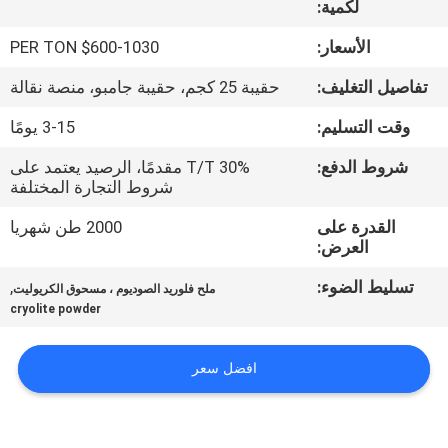
لكمية:
مراقبة
الأسعار:
$600-1030 PER TON
الجودة
تفاصيل التغليف:
حقيبة 25 كجم، حقيبة جامبو، منصة نقالة
وقت التسليم:
3-15 يومًا
اتصل
شروط الدفع:
30% T/T مقدمًا، الرصيد يعتمد على
بنا
شروط التجارة المختلفة
القدرة على
2000 طن شهريا
أخبار
العرض:
تسليط الضوء:
,
ملح فلوريد الصوديوم ، مسحوق الكريوليت
القضايا
cryolite powder
اطلب
افضل سعر
اقتباس