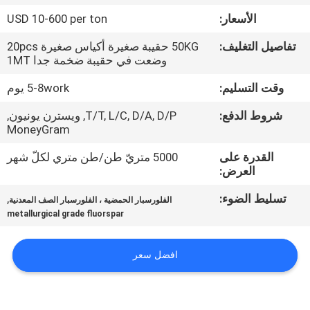
الأسعار:
USD 10-600 per ton
مراقبة
تفاصيل التغليف:
50KG حقيبة صغيرة أكياس صغيرة 20pcs
الجودة
وضعت في حقيبة ضخمة جدا 1MT
وقت التسليم:
5-8work يوم
اتصل
شروط الدفع:
T/T, L/C, D/A, D/P, ويسترن يونيون,
بنا
MoneyGram
القدرة على
5000 متريّ طن/طن متري لكلّ شهر
أخبار
العرض:
تسليط الضوء:
,
الفلورسبار الحمضية ، الفلورسبار الصف المعدنية
القضايا
metallurgical grade fluorspar
اطلب
افضل سعر
اقتباس