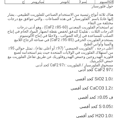
الكالسيوم
سم 3
نانومتر
ميكرومتر
ج
حول فلورسبار:
هناك ثلاثة أنواع رئيسية من الاستخدام الصناعي للفلوريت الطبيعي ، يشار
إليها عادةً باسم "الفلورسبار" في هذه الصناعات ، والتي تتوافق مع درجات
مختلفة من النقاء.
تم استخدام الفلوريت المعدني (60-85٪ CaF2) ، وهو أدنى درجات
الدرجات الثلاث ، تقليديًا كتدفق لخفض نقطة انصهار المواد الخام في إنتاج
الصلب للمساعدة في إزالة الشوائب ، ولاحقًا في إنتاج الألومنيوم .
يستخدم الفلوريت الخزفي (85-95٪ CaF2) في صناعة الزجاج اللامع
والمينا وأواني الطبخ.
أعلى درجة ، "الفلوريت الحمضي" (97٪ أو أعلى نقاء) ، تمثل حوالي 95٪
من استهلاك الفلوريت في الولايات المتحدة حيث يتم استخدامه لصنع
فلوريد الهيدروجين وحمض الهيدروفلوريك عن طريق تفاعل الفلوريت مع
حمض الكبريتيك.
مسحوق الفلورسبار / الفلوريت: CaF2 97٪ كحد أدنى
CaF2 97٪ كحد أدنى
SiO2 1.0٪ كحد أقصى
CaCO3 1.2٪ كحد أقصى
ف 0.05٪ كحد أقصى
S 0.05٪ كحد أقصى
H2O 1.0٪ كحد أقصى