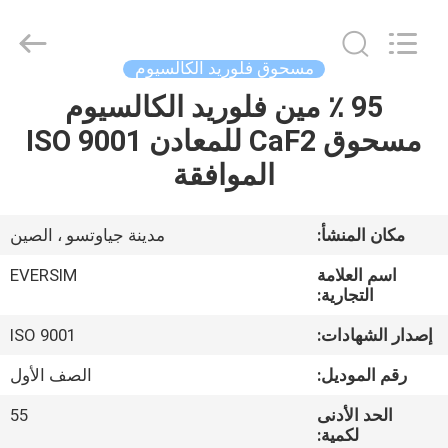
Jiaozuo
Eversim
Imp.&Exp.Co.,Ltd.
All
Rights
مسحوق فلوريد الكالسيوم
Reserved.
95 ٪ مين فلوريد الكالسيوم
المنزل
مسحوق CaF2 للمعادن ISO 9001
المنتجات
الموافقة
فيديوهات
مكان المنشأ:
مدينة جياوتسو ، الصين
اسم العلامة
EVERSIM
حولنا
التجارية:
إصدار الشهادات:
ISO 9001
جولة
رقم الموديل:
الصف الأول
في
الحد الأدنى
55
المصنع
لكمية: