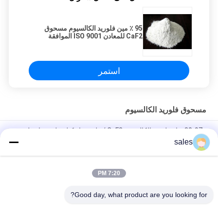
95 ٪ مين فلوريد الكالسيوم مسحوق
CaF2 للمعادن ISO 9001 الموافقة
استمر
مسحوق فلوريد الكالسيوم
80-97٪ نقاء فلوريد الكالسيوم CaF2 / فلورسبار كتلة فلورسبار فلوريت
الاستخدام في العناصر الزخرفية
sales
97 ٪ مسحوق فلوريد الكالسيوم الطبيعي النقي قابل للذوبان قليلاً في
حمض
7:20 PM
مسحوق CaF2 حمض فلورسبار الصف CAS 7789-75-5 لصناعة الزجاج
Good day, what product are you looking for?
فئات شعبية
جميع