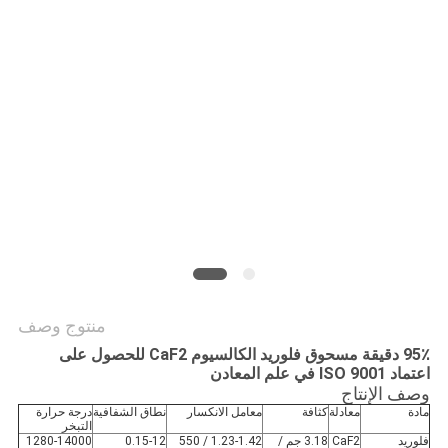
خريطة
الموقع
سياسة
الخصوصية
منتوج وصف
95٪ دقيقة مسحوق فلوريد الكالسيوم CaF2 للحصول على
اعتماد ISO 9001 في علم المعادن
وصف الإنتاج
مادة
معادلة
كثافة
معامل الانكسار
نطاق الشفافية
درجة حرارة
التبخر
فلوريد
CaF2
3.18 جم /
1.23-1.42 / 550
0.15-12
1280-14000