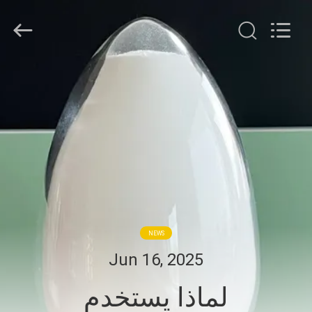
Jiaozuo
Eversim
Imp.&Exp.Co.,Ltd.
All
Rights
Reserved.
المنزل
المنتجات
فيديوهات
حولنا
NEWS
جولة
Jun 16, 2025
في
لماذا يستخدم
المصنع