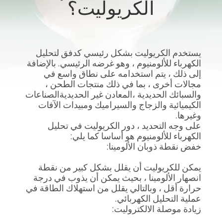
الكريوليت؟
مراقبة
الجودة
يستخدم الكريوليت بشكل رئيسي كدفق لتحليل
الكهرباء للألومنيوم ، وهو غرضه الرئيسي. بالإضافة
اتصل
إلى ذلك ، يتم استخدامه على نطاق واسع في
مجالات أخرى ، بما في ذلك منتجات الطحن ،
بنا
والسبائك الحديدية ،المعادن غير الحديديةالصناعات
الكيميائية والزجاج والسيراميك ومبيدات الآفات
وغيرها.
أخبار
على وجه التحديد ، دور الكريوليت في تحليل
الكهرباء للألومنيوم هو أساسا كما يلي:
خفض نقطة ذوبان الألومينا:
القضايا
يمكن للكريوليت أن يقلل بشكل كبير من نقطة
انصهار الألومينا ، بحيث يمكن أن يذوب في درجة
اطلب
حرارة أقل ، وبالتالي يقلل من استهلاك الطاقة في
اقتباس
عملية التحليل الكهربائي.
زيادة موصلة الالكتروليت: