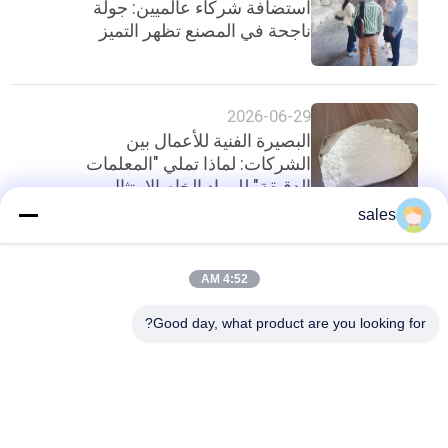
استضافة شركاء عالميين: جولة
ناجحة في المصنع تظهر التميز
2026-06-29
البصيرة الفنية للأعمال بين
الشركات: لماذا تملي "المعلمات
الدقيقة" للمواد الخام الامتثال
للتصدير فيما يتعلق بالمواد الكاشطة
sales
الدقيقة؟
أعلى
4:52 AM
Good day, what product are you looking for?
فئات شعبية
جميع
البوتاسيوم الكريوليت
كريوليت الصوديوم