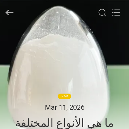
Jiaozuo
Eversim
Imp.&Exp.Co.,Ltd.
All
Rights
Reserved.
المنزل
المنتجات
فيديوهات
حولنا
NEWS
جولة
Mar 11, 2026
في
ما هي الأنواع المختلفة
المصنع