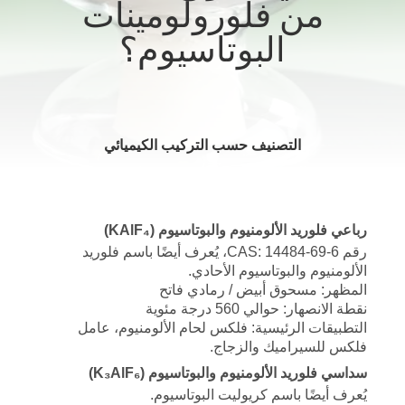
من فلورولومينات
مراقبة
البوتاسيوم؟
الجودة
اتصل
التصنيف حسب التركيب الكيميائي
بنا
أخبار
رباعي فلوريد الألومنيوم والبوتاسيوم (KAlF₄)
رقم CAS: 14484-69-6، يُعرف أيضًا باسم فلوريد
القضايا
الألومنيوم والبوتاسيوم الأحادي.
المظهر: مسحوق أبيض / رمادي فاتح
نقطة الانصهار: حوالي 560 درجة مئوية
اطلب
التطبيقات الرئيسية: فلكس لحام الألومنيوم، عامل
فلكس للسيراميك والزجاج.
اقتباس
سداسي فلوريد الألومنيوم والبوتاسيوم (K₃AlF₆)
يُعرف أيضًا باسم كريوليت البوتاسيوم.