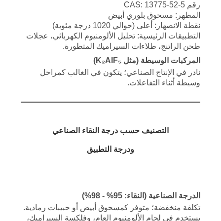
رقم CAS: 13775-52-5
خريطة
المظهر: مسحوق بلوري أبيض
الموقع
نقطة الانصهار: أعلى (حوالي 1020 درجة مئوية)
التطبيقات الرئيسية: تحليل الألومنيوم الكهربائي، عجلات
طحن الراتنج، طلاءات السيراميك المتطورة.
سياسة
المركبات الوسيطة (مثل K₂AlF₅)
الخصوصية
نادر في الإنتاج الصناعي؛ يتكون في الغالب كمراحل
وسيطة أثناء التفاعلات.
التصنيف حسب درجة النقاء الصناعي
ودرجة التطبيق
الدرجة الصناعية (النقاء: 95% - 98%)
تكلفة منخفضة؛ متوفر كمسحوق أبيض أو حبيبات رمادية.
يستخدم في لحام الألومنيوم العام، وفلكسة السيراميك،