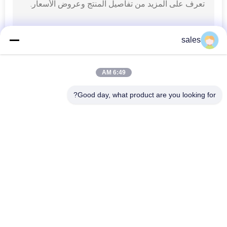
sales
6:49 AM
Good day, what product are you looking for?
فئات شعبية
جميع
البوتاسيوم الكريوليت
كريوليت الصوديوم
أملاح الفلورايد
فلوريد الألومنيوم
فحم الكوك البترولي 
كتلة الكربون الانهودية
المكلس