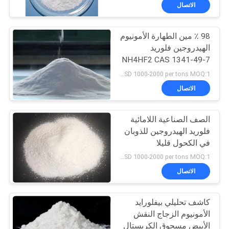
الاتصال
مراقبة
98 ٪ مين الطهارة الأمونيوم
الجودة
الهيدروجين فلوريد
NH4HF2 CAS 1341-49-7
اتصل
USD 1000-2000 per tons MOQ:1 طن/طن
بنا
الاتصال
أخبار
الصف الصناعية اللامائية
فلوريد الهيدروجين للذوبان
في الكحول قليلا
القضايا
USD 1000-2000 per tons MOQ:1 طن/طن
الاتصال
اطلب
اقتباس
كاشف تحليلي بيفلورايد
الأمونيوم الزجاج النقش
الأبيض مسحوق الكريستال