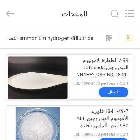
Jiaozuo
Eversim
Imp.&Exp.Co.,Ltd.
المنتجات
All
Rights
Reserved.
المنزل
ammonium hydrogen difluoride التصنيع عبر الإنترنت
المنتجات
99 ٪ الطهارة الأمونيوم
الهيدروجين Difluoride
فيديوهات
NH4HF2 CAS NO. 1341-
49-7
USD 1800-2100 per tons MOQ:1 طن/طن
حولنا
الاتصال
جولة
1341-49-7 فلوريد
الأمونيوم الهيدروجين ABF
في
98٪ أبيض الماس / فليك
المصنع
كريستال
USD 1800-2100 per tons MOQ:1 طن/طن